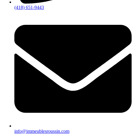
(418) 651-9443
info@immeublesroussin.com