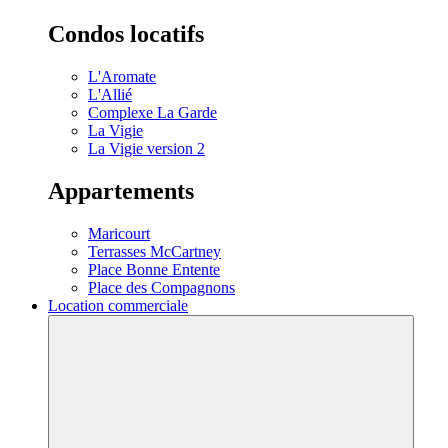
Condos locatifs
L'Aromate
L'Allié
Complexe La Garde
La Vigie
La Vigie version 2
Appartements
Maricourt
Terrasses McCartney
Place Bonne Entente
Place des Compagnons
Location commerciale