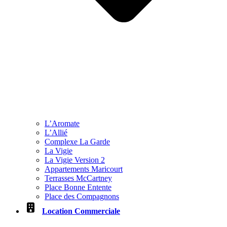
L’Aromate
L’Allié
Complexe La Garde
La Vigie
La Vigie Version 2
Appartements Maricourt
Terrasses McCartney
Place Bonne Entente
Place des Compagnons
Location Commerciale