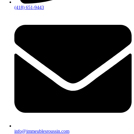
(418) 651-9443
info@immeublesroussin.com