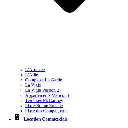
L’Aromate
L’Allié
Complexe La Garde
La Vigie
La Vigie Version 2
Appartements Maricourt
Terrasses McCartney
Place Bonne Entente
Place des Compagnons
Location Commerciale