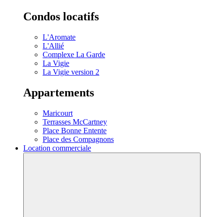
Condos locatifs
L'Aromate
L'Allié
Complexe La Garde
La Vigie
La Vigie version 2
Appartements
Maricourt
Terrasses McCartney
Place Bonne Entente
Place des Compagnons
Location commerciale