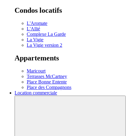
Condos locatifs
L'Aromate
L'Allié
Complexe La Garde
La Vigie
La Vigie version 2
Appartements
Maricourt
Terrasses McCartney
Place Bonne Entente
Place des Compagnons
Location commerciale