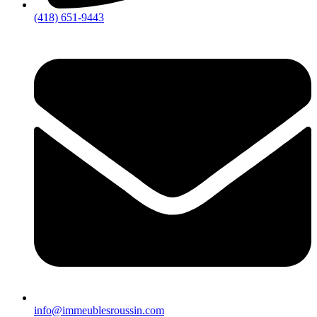
(418) 651-9443
info@immeublesroussin.com