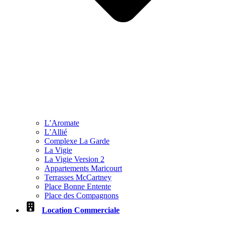
L’Aromate
L’Allié
Complexe La Garde
La Vigie
La Vigie Version 2
Appartements Maricourt
Terrasses McCartney
Place Bonne Entente
Place des Compagnons
Location Commerciale