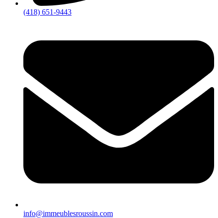
(418) 651-9443
info@immeublesroussin.com