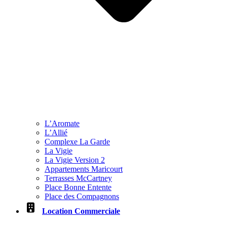
L’Aromate
L’Allié
Complexe La Garde
La Vigie
La Vigie Version 2
Appartements Maricourt
Terrasses McCartney
Place Bonne Entente
Place des Compagnons
Location Commerciale