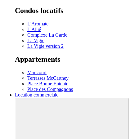
Condos locatifs
L'Aromate
L'Allié
Complexe La Garde
La Vigie
La Vigie version 2
Appartements
Maricourt
Terrasses McCartney
Place Bonne Entente
Place des Compagnons
Location commerciale