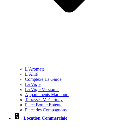
L’Aromate
L’Allié
Complexe La Garde
La Vigie
La Vigie Version 2
Appartements Maricourt
Terrasses McCartney
Place Bonne Entente
Place des Compagnons
Location Commerciale