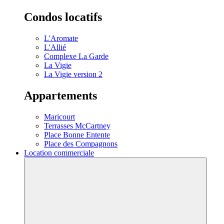
Condos locatifs
L'Aromate
L'Allié
Complexe La Garde
La Vigie
La Vigie version 2
Appartements
Maricourt
Terrasses McCartney
Place Bonne Entente
Place des Compagnons
Location commerciale