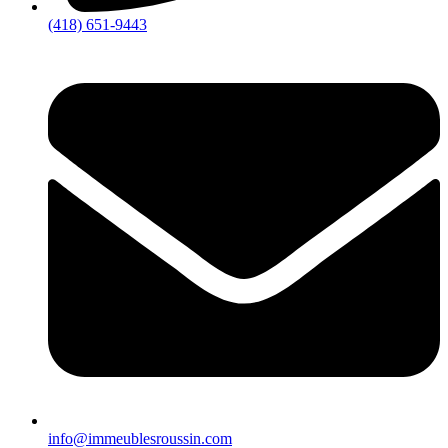
(418) 651-9443
info@immeublesroussin.com